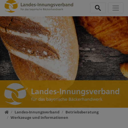
Direkt zur Hauptnavigation springen
Direkt zum Inhalt springen
Startseite
Landes-Innungsverband
Betriebsberatung
Werkzeuge und Informationen