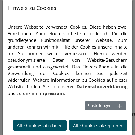
Sie gegensteuern können. In der beigefügten Broschüre
Hinweis zu Cookies
werden die Maßnahmen näher erläutert.
Einen schnellen Überblick ob eventuell bereits die
Unsere Webseite verwendet Cookies. Diese haben zwei
Insolvenzreife gegeben ist verschaffen Sie sich mit Hilfe
Funktionen: Zum einen sind sie erforderlich für die
einer Liste der entsprechenden Indikatoren. Sollten mehrere
grundlegende Funktionalität unserer Website. Zum
dieser Indikatoren zutreffen wenden Sie sich an uns:
anderen können wir mit Hilfe der Cookies unsere Inhalte
betriebsberatung
@baecker-bayern
.de
für Sie immer weiter verbessern. Hierzu werden
pseudonymisierte Daten von Website-Besuchern
Weitere Informationen zum Arbeitskreis Betriebe in
gesammelt und ausgewertet. Das Einverständnis in die
Schwierigkeiten finden Sie unter
www.ak-bis.de
.
Verwendung der Cookies können Sie jederzeit
widerrufen. Weitere Informationen zu Cookies auf dieser
Website finden Sie in unserer
Datenschutzerklärung
und zu uns im
Impressum
.
Broschüre und Checkliste
Einstellungen
AKBiS_Erfolgreich_durch_die_Krise_Broschüre_Checklis
Alle Cookies ablehnen
Alle Cookies akzeptieren
AKBiS_Checkliste_Krisenmanagement.xlsx