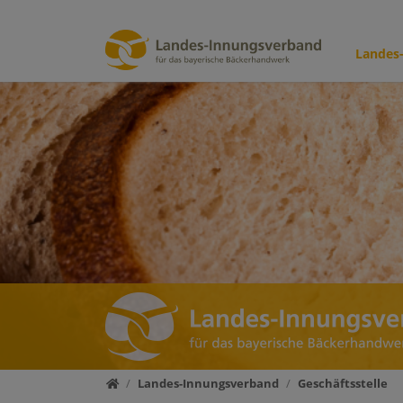
Landes
Direkt zur Hauptnavigation springen
Direkt zum Inhalt springen
Startseite
Landes-Innungsverband
Geschäftsstelle