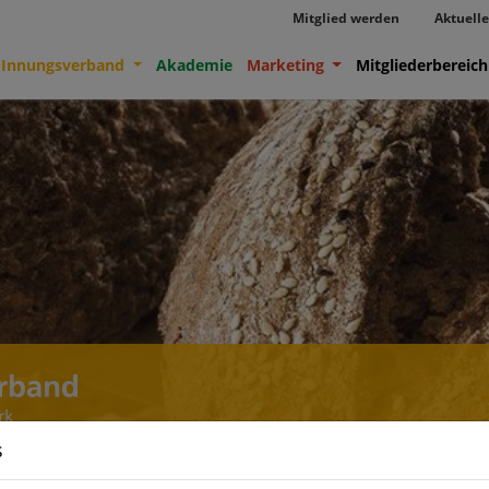
Mitglied werden
Aktuelle
-Innungsverband
Akademie
Marketing
Mitgliederbereich
s