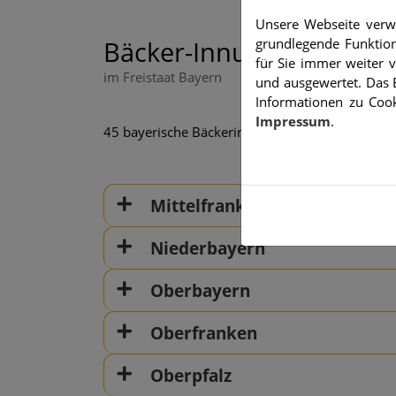
Unsere Webseite verwe
Bäcker-Innungen
grundlegende Funktion
für Sie immer weiter
im Freistaat Bayern
und ausgewertet. Das E
Informationen zu Cook
Impressum
.
45 bayerische Bäckerinnungen sind Mitglied i
Mittelfranken
Niederbayern
Oberbayern
Oberfranken
Oberpfalz