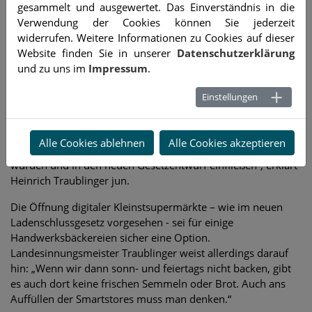
den oft familiengeführten Handwerksbäckereien allerdings
gesammelt und ausgewertet. Das Einverständnis in die
nicht nur um die Wirtschaftlichkeit, sondern auch um den
Verwendung der Cookies können Sie jederzeit
Schutz der Mitarbeiter. Fachkräfte seien bereits jetzt schwer
widerrufen. Weitere Informationen zu Cookies auf dieser
zu finden und würden bei möglichen Arbeitszeiten bis
Website finden Sie in unserer
Datenschutzerklärung
Mitternacht durchaus einen Jobwechsel in Erwägung ziehen.
und zu uns im
Impressum
.
Der Landesinnungsmeister lobt Sozial- und
Einstellungen
Arbeitsministerin Ulrike Scharf sowie Wirtschaftsminister
Hubert Aiwanger für ihren Einsatz. „Wir haben uns als
Verband hier sehr stark für unsere Betriebe und Mitarbeiter
Alle Cookies ablehnen
Alle Cookies akzeptieren
eingesetzt und freuen uns, dass die Argumente gehört
wurden und in den neuen Gesetzentwurf einfließen“, erklärt
Heinrich Traublinger jun.
Die Öffnung digitaler Kleinstsupermärkte – wie im neuen
Ladenschlussgesetz vorgesehen - sei für einige
Handwerksbäckereien sicher eine Option.
Landesinnungsmeister Traublinger weist allerdings darauf
hin: „Wenn wir dann sonn- und feiertags nicht backen, gibt
es auch dort keine frischen Semmeln oder Brot. Auch ans
Auffüllen der Smartstores muss man denken.“