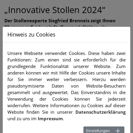
„Innovative Stollen 2024“
Der Stollenexperte Siegfried Brenneis zeigt Ihnen
Chancen auf, wie mit Stollenspezialitäten ein
lukratives Geschäft zu machen ist.
Hinweis zu Cookies
Dienstag, 24.9.2024 von 10.00 Uhr bis 17.00 Uhr
Mittwoch, 25.9.2024 von 8.30 Uhr bis 15.00 Uhr
Unsere Webseite verwendet Cookies. Diese haben zwei
Funktionen: Zum einen sind sie erforderlich für die
Erleben Sie Siegfried Brenneis den Stollenexperte der
grundlegende Funktionalität unserer Website. Zum
Backbranche. Seit über 30 Jahren bäckt er als
anderen können wir mit Hilfe der Cookies unsere Inhalte
Produktionsleiter in einer handwerklichen Bäckerei im
für Sie immer weiter verbessern. Hierzu werden
Odenwald auf höchstem Niveau Christstollen. Er ist
pseudonymisierte Daten von Website-Besuchern
mehrfacher Gewinner des Stollen-Zacharias-Awards und seit
gesammelt und ausgewertet. Das Einverständnis in die
Jahrzehnten für das Deutsche Brotinstitut als zertifizierter
Verwendung der Cookies können Sie jederzeit
Stollenprüfung im Einsatz.
widerrufen. Weitere Informationen zu Cookies auf dieser
Website finden Sie in unserer
Datenschutzerklärung
und zu uns im
Impressum
.
Einstellungen