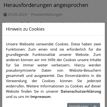
Herausforderungen angesprochen
25.06.2024
Pressemitteilungen
Bei einem Treffen der Bayerischen Genusshandwerke im
Hinweis zu Cookies
Staatsministerium für Wirtschaft, Landesentwicklung und
Energie trafen Landesinnungsmeister Heinrich Traublinger
jun. und Stephan Kopp, Geschäftsführer des Bayerischen
Unsere Webseite verwendet Cookies. Diese haben zwei
Landesinnungsverbandes für das Bäckerhandwerk, auf
Funktionen: Zum einen sind sie erforderlich für die
Staatsminister Hubert Aiwanger.
grundlegende Funktionalität unserer Website. Zum
In einer offenen Runde wurden dabei die drängendsten
anderen können wir mit Hilfe der Cookies unsere Inhalte
Probleme angesprochen und gemeinsam nach
für Sie immer weiter verbessern. Hierzu werden
Lösungsansätzen gesucht. Aiwanger betonte dabei die
pseudonymisierte Daten von Website-Besuchern
Wichtigkeit der regionalen Genusshandwerke wie Bäcker,
gesammelt und ausgewertet. Das Einverständnis in die
Metzger, Konditoren, Müller und Brauer. Im Fokus standen
Verwendung der Cookies können Sie jederzeit
unter anderem die Themen Bürokratieabbau,
widerrufen. Weitere Informationen zu Cookies auf dieser
Ladenschlussgesetz, Handwerkerbefreiung von der
Website finden Sie in unserer
Datenschutzerklärung
Mautpflicht sowie ein freiwilliges Handwerksjahr.
und zu uns im
Impressum
.
Entscheidend ist es für alle Seiten praxisgerechte Lösungen
zu finden und dabei auf weitere bürokratische Belastungen
Einstellungen