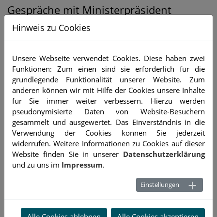
Gespräche mit Ministerpräsident
Markus Söder
Hinweis zu Cookies
20.05.2025
Nachrichten, Aktuelles
Unsere Webseite verwendet Cookies. Diese haben zwei
Landesinnungsmeister Günther Wagner und
Funktionen: Zum einen sind sie erforderlich für die
Geschäftsführer Stephan Kopp trafen Ministerpräsident Dr.
grundlegende Funktionalität unserer Website. Zum
Markus Söder in der Staatskanzlei. Dabei gab es genug
anderen können wir mit Hilfe der Cookies unsere Inhalte
Gelegenheit, die aktuellen Herausforderungen des
für Sie immer weiter verbessern. Hierzu werden
Bayerischen Bäckerhandwerks anzusprechen.
pseudonymisierte Daten von Website-Besuchern
Im Fokus standen dabei die bürokratischen Auflagen. Es
gesammelt und ausgewertet. Das Einverständnis in die
wurde aber eine Vielzahl von Themen angesprochen. Dazu
Verwendung der Cookies können Sie jederzeit
zählten neben der Erbschaftssteuer auch die Bonpflicht, die
widerrufen. Weitere Informationen zu Cookies auf dieser
Mehrwertsteuer oder auch ein nachhaltiges
Website finden Sie in unserer
Datenschutzerklärung
Mehrwegsystem, zum Beispiel auf Kaffeebecher.
und zu uns im
Impressum
.
Einstellungen
Alle Cookies ablehnen
Alle Cookies akzeptieren