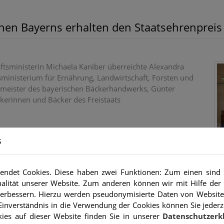
nen Bayerns erhalten den Staatsehrenpreis
ftsministerin Michaela Kaniber überreichte Alexandra
sministerium für Ernährung, Landwirtschaft, Forsten und
eister des bayerischen Bäckerhandwerks, Günter
kerinnen und Bäcker des Freistaats
s
 Münchner Residenz unterstrich Kompetenz, Qualität und
yerische Betriebe erhielten Urkunde und Medaille aus
ndet Cookies. Diese haben zwei Funktionen: Zum einen sind si
alität unserer Website. Zum anderen können wir mit Hilfe der 
t und Qualität
 verbessern. Hierzu werden pseudonymisierte Daten von Websit
ten der Besten unter den bayerischen
inverständnis in die Verwendung der Cookies können Sie jederz
 für höchste Qualität, denn sie veredeln mit großem
ies auf dieser Website finden Sie in unserer
Datenschutzerk
e Rohstoffe zu Spitzenprodukten", so Ministerin