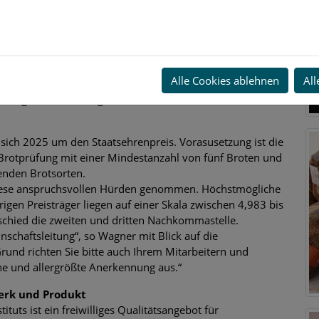
 der Ehrung.
einen weiteren Aspekt hinzu. „Das bayerische
r ein tragender Wirtschaftsfaktor. Es stiftet in diesen
ein Gefühl der Heimatverbundenheit.“
ngenen Jahr generierte das bayerische Bäckerhandwerk
Alle Cookies ablehnen
All
ro. Knapp 59.000 Menschen beschäftigt das
rungshandwerk trägt zu Wohlstand und Stabilität bei.“
ich 2025 um den Staatsehrenpreis. Vorasusetzung ist die
Brotprüfung mit einer Mindestanzahl von fünf Broten und
benden Brotsorten.
diese anspruchsvollen Hürden genommen. Höchstmögliche
rigen Preisträger liegen auf einer Skala zwischen 4,983 bis
tschied die zweiten und dritten Nachkommastelle.
schaftsleitung“, so Wagner mit Blick auf die
rund richten Sie bitte auch Ihrem Mitarbeitern und
he und allergrößte Anerkennung aus.“
erk und Produkt
tuts ist ein freiwilliges Qualitätsangebot für