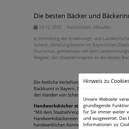
Die besten Bäcker und Bäckerin
10.12.2025
Nachrichten, Aktuelles
In Vertretung der Ernährungs- und Landwirtscha
Schenk, Abteilungsleiterin im Bayerischen Staat
Tourismus, gemeinsam mit dem Landesinnungsm
Wagner, den Staatsehrenpreis an die besten Bäc
Hinweis zu Cookie
Die festliche Verleihung im Max-Josef-Saal der
Backkunst in Bayern. Zwanzig herausragende ba
den Händen von Schenk und Wagner.
Unsere Webseite verwe
grundlegende Funktion
Handwerksbäcker stehen für Verlässlichkei
für Sie immer weiter
"Mit dem Staatsehrenpreis zeichnen wir die Bes
und ausgewertet. Das E
Handwerksbäckereien aus. Diese Betriebe stehen
Informationen zu Cook
handwerklichen Können hervorragende bayerisch