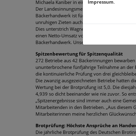
Impressum
.
Michaela Kaniber in einer Mitteilung anlässlich
Der Landesinnungsmeister fügte in seiner Rede 
Bäckerhandwerk ist für unseren Freistaat nicht nu
unruhigen Zieten auch Identität und vermittelt 
Dies unterstrich Wagner mit Zahlen. “Im verga
einen Netto-Umsatz von fast 4,3 Milliarden Eu
Bäckerhandwerk. Unser wirtschaftsstarkes Ernäh
Spitzenbewertung für Spitzenqualität
272 Betriebe aus 42 Bäckerinnungen bewarben s
ununterbrochene fünfjährige Teilnahme an der 
die kontinuierliche Prüfung von drei gleichblei
Die zwanzig ausgezeichneten Betriebe hatten 
Wertung bei der Brotprüfung ist 5,0. Die diesjäh
4,939 so dicht beeinander wie nie zuvor. So en
„Spitzenergebnisse sind immer auch eine Gemein
Mitarbeitenden in den Betrieben. „Aus diesem G
Mitarbeiterinnen meine herzlichen Glückwünsc
Brotprüfung: Höchste Ansprüche an Handw
Die jährliche Brotprüfung des Deutschen Brotinsti