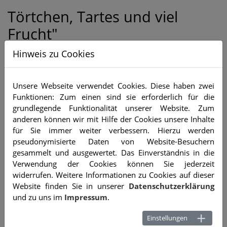
Törtchen, Tartes und viel
Frucht"
Entdecken Sie die Kunst, unvergessliche Momente zu
Hinweis zu Cookies
schaffen! In unserem Seminar "Törtchen, Tartes und
viel Frucht" zeigen wir Ihnen, wie Sie mit guten Ideen
Unsere Webseite verwendet Cookies. Diese haben zwei
und Inspirationen kleine Kunstwerke herstellen und
Funktionen: Zum einen sind sie erforderlich für die
Ihre Kunden begeistern können.
grundlegende Funktionalität unserer Website. Zum
Dienstag, 15.10.2024 von 08.00 - ca. 16.00 Uhr
anderen können wir mit Hilfe der Cookies unsere Inhalte
für Sie immer weiter verbessern. Hierzu werden
pseudonymisierte Daten von Website-Besuchern
Unsere Expertin Sarah Gierig führt Sie durch die Welt der
gesammelt und ausgewertet. Das Einverständnis in die
Törtchen und Tarts!
Verwendung der Cookies können Sie jederzeit
widerrufen. Weitere Informationen zu Cookies auf dieser
Website finden Sie in unserer
Datenschutzerklärung
und zu uns im
Impressum
.
Einstellungen